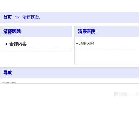
首页
>>
清廉医院
清廉医院
清廉医院
全部内容
清廉医院
导航
医院概况
科室介绍
医院地
址：
市门诊部查体项目
医院动态
版权所有：济南市人民政府机关门诊部 Copyrigh
信息公开
健康园地